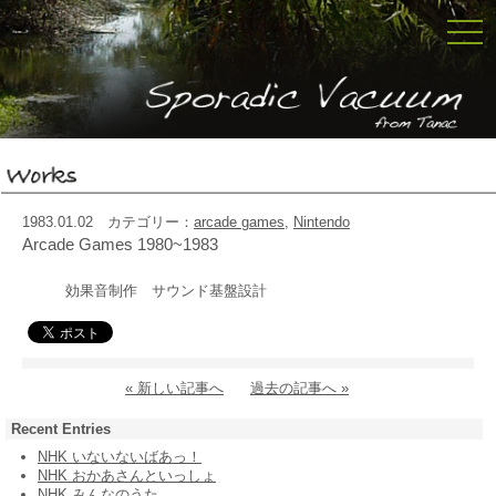
togg
navi
1983.01.02 カテゴリー：
arcade games
,
Nintendo
Arcade Games 1980~1983
効果音制作 サウンド基盤設計
« 新しい記事へ
過去の記事へ »
Recent Entries
NHK いないないばあっ！
NHK おかあさんといっしょ
NHK みんなのうた