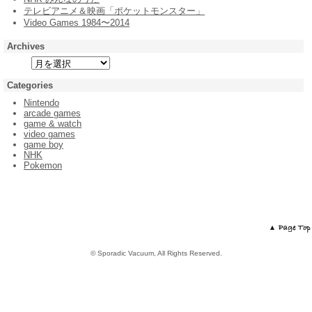
テレビアニメ＆映画「ポケットモンスター」
Video Games 1984〜2014
Archives
Categories
Nintendo
arcade games
game & watch
video games
game boy
NHK
Pokemon
© Sporadic Vacuum, All Rights Reserved.