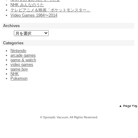
NHK みんなのうた
テレビアニメ＆映画「ポケットモンスター」
Video Games 1984〜2014
Archives
Categories
Nintendo
arcade games
game & watch
video games
game boy
NHK
Pokemon
© Sporadic Vacuum, All Rights Reserved.