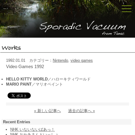
togg
navi
1992.01.01 カテゴリー：
Nintendo
,
video games
Video Games 1992
HELLO KITTY WORLD
／ハローキティワールド
MARIO PAINT
／
マリオペイント
« 新しい記事へ
過去の記事へ »
Recent Entries
NHK いないないばあっ！
NHK おかあさんといっしょ