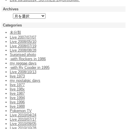
Archives
Categories
未分類
Live 2007/07/07
Live 2008/05/10
Live 2008/07/19
Live 2008/08/28
Surprised photo
-with Rockers in 1986
my reggae days
-with Ry Cooder in 1995
Live 2008/10/13
live 1973
my nostalgic days
live 1977
live 198x
live 1987
live 1994
live 1996
live 1988
Pokemon TV
Live 2010/04/24
Live 2010/07/17
Live 2010/09/05
Live 2010/10/28