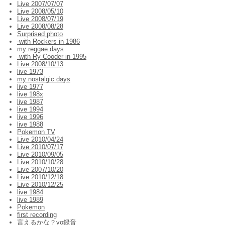
Live 2007/07/07
Live 2008/05/10
Live 2008/07/19
Live 2008/08/28
Surprised photo
-with Rockers in 1986
my reggae days
-with Ry Cooder in 1995
Live 2008/10/13
live 1973
my nostalgic days
live 1977
live 198x
live 1987
live 1994
live 1996
live 1988
Pokemon TV
Live 2010/04/24
Live 2010/07/17
Live 2010/09/05
Live 2010/10/28
Live 2007/10/20
Live 2010/12/18
Live 2010/12/25
live 1984
live 1989
Pokemon
first recording
言えるかな？vo録音