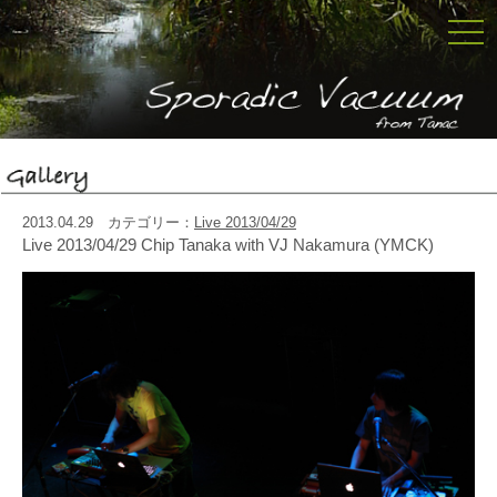
togg
navi
2013.04.29 カテゴリー：
Live 2013/04/29
Live 2013/04/29 Chip Tanaka with VJ Nakamura (YMCK)