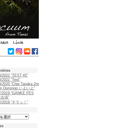
ntries
3/2022 “TEST #2”
/2022 “Test”
8/2020 “Chip Tanaka 2nd
um Domingo いよいよ”
7/2019 “GANKE FES
9 出演”
22/2019 “チラッ！”
es