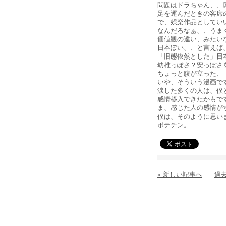
問題はドラちゃん、、
足を運んだときの客席
で、娯楽作品としてい
なんだろなぁ、、うま
価値観の違い、みたい
日本ぽい、、と言えば
「旧態依然とした」日
幼稚っぽさ？安っぽさ
ちょっと腹が立った、
いや、そういう漫画で
涙した多くの人は、僕
感情移入できたかもで
ま、感じた人の感情が
僕は、そのように思い
ポテチン。
« 新しい記事へ
過去