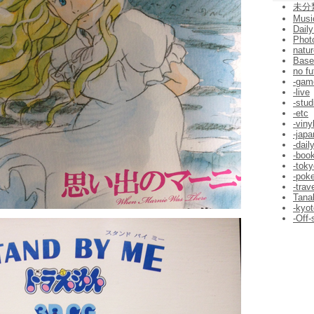
未分
Musi
Daily
Phot
natur
Bas
no fu
-gam
-live
-stud
-etc
-viny
-jap
-dail
-boo
-toky
-pok
-trav
Tana
-kyot
-Off-