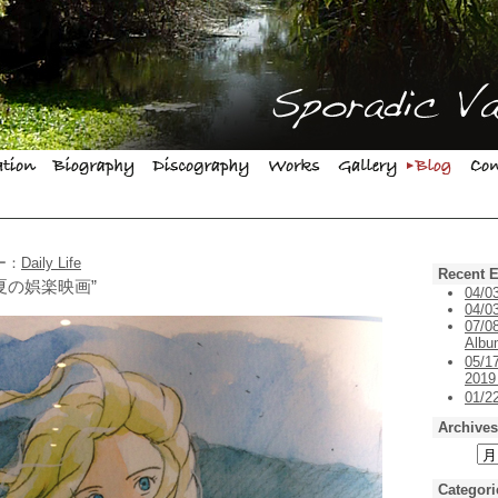
リー：
Daily Life
Recent E
14年夏の娯楽映画”
04/0
04/03
07/0
Alb
05/1
201
01/
Archives
Categori