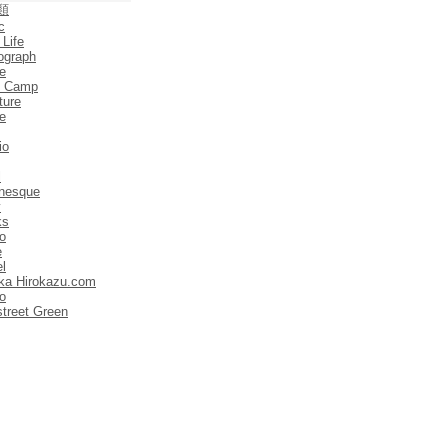
類
c
 Life
ograph
e
e Camp
ture
e
io
l
anesque
y
ks
o
e
el
ka Hirokazu.com
o
street Green