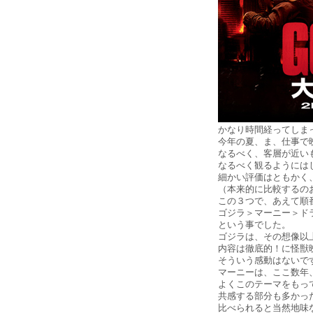
かなり時間経ってしま
今年の夏、ま、仕事で
なるべく、客層が近い
なるべく観るようには
細かい評価はともかく
（本来的に比較するの
この３つで、あえて順
ゴジラ＞マーニー＞ド
という事でした。
ゴジラは、その想像以
内容は徹底的！に怪獣
そういう感動はないで
マーニーは、ここ数年
よくこのテーマをもっ
共感する部分も多かっ
比べられると当然地味