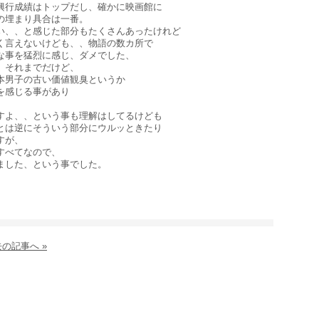
興行成績はトップだし、確かに映画館に
の埋まり具合は一番。
い、、と感じた部分もたくさんあったけれど
く言えないけども、、物語の数カ所で
な事を猛烈に感じ、ダメでした、
、それまでだけど、
本男子の古い価値観臭というか
を感じる事があり
すよ、、という事も理解はしてるけども
とは逆にそういう部分にウルッときたり
すが、
すべてなので、
ました、という事でした。
の記事へ »