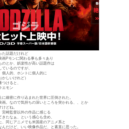
った話題だけれど
映画Pモンに関わる事も多々あり
ものとか、娯楽性が高い話題作は
しているのですが、
、個人的、ホントに個人的に
おかしいけれど）
番つけると、
ラエモン
上に緻密に作り込まれた世界に圧倒された。
映画。なので気持ちの深いところを突かれる、、とか
すけどね。
、宮崎監督以外の作品に感じる
てきたなぁ、という感心も含め、
た、同じアニメでも米国産のアニメ系と
なんだけど、いい映像作品だ、と素直に思った。