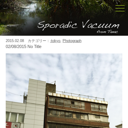
togg
navi
2015.02.08 カテゴリー：
-tokyo
,
Photograph
02/08/2015 No Title