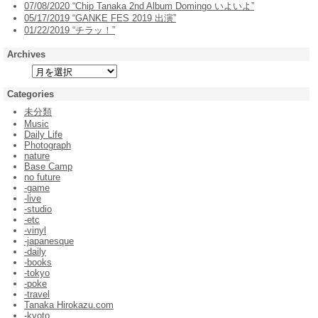
07/08/2020 “Chip Tanaka 2nd Album Domingo いよいよ”
05/17/2019 “GANKE FES 2019 出演”
01/22/2019 “チラッ！”
Archives
Categories
未分類
Music
Daily Life
Photograph
nature
Base Camp
no future
-game
-live
-studio
-etc
-vinyl
-japanesque
-daily
-books
-tokyo
-poke
-travel
Tanaka Hirokazu.com
-kyoto