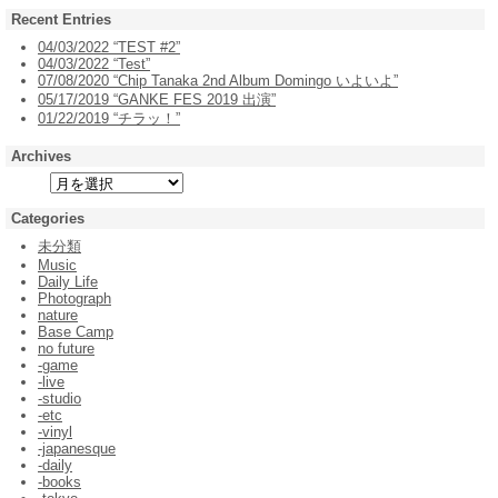
Recent Entries
04/03/2022 “TEST #2”
04/03/2022 “Test”
07/08/2020 “Chip Tanaka 2nd Album Domingo いよいよ”
05/17/2019 “GANKE FES 2019 出演”
01/22/2019 “チラッ！”
Archives
Categories
未分類
Music
Daily Life
Photograph
nature
Base Camp
no future
-game
-live
-studio
-etc
-vinyl
-japanesque
-daily
-books