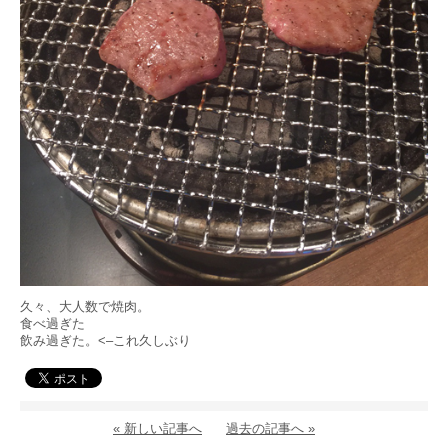
久々、大人数で焼肉。
食べ過ぎた
飲み過ぎた。<–これ久しぶり
« 新しい記事へ
過去の記事へ »