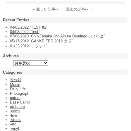
« 新しい記事へ
過去の記事へ »
Recent Entries
04/03/2022 “TEST #2”
04/03/2022 “Test”
07/08/2020 “Chip Tanaka 2nd Album Domingo いよいよ”
05/17/2019 “GANKE FES 2019 出演”
01/22/2019 “チラッ！”
Archives
Categories
未分類
Music
Daily Life
Photograph
nature
Base Camp
no future
-game
-live
-studio
-etc
-vinyl