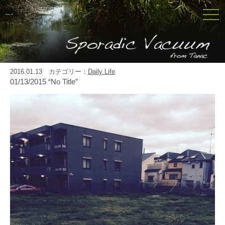
togg
navi
2016.01.13 カテゴリー：
Daily Life
01/13/2015 “No Title”