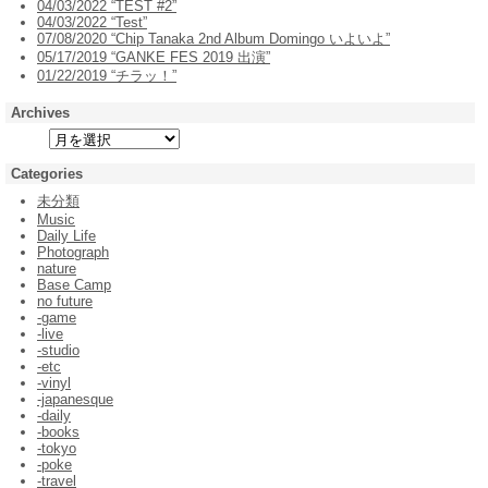
04/03/2022 “TEST #2”
04/03/2022 “Test”
07/08/2020 “Chip Tanaka 2nd Album Domingo いよいよ”
05/17/2019 “GANKE FES 2019 出演”
01/22/2019 “チラッ！”
Archives
Categories
未分類
Music
Daily Life
Photograph
nature
Base Camp
no future
-game
-live
-studio
-etc
-vinyl
-japanesque
-daily
-books
-tokyo
-poke
-travel