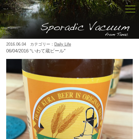
togg
navi
2016.06.04 カテゴリー：
Daily Life
06/04/2016 “いわて蔵ビール”