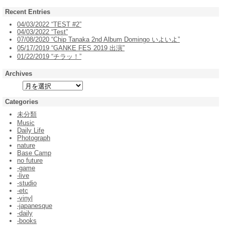
Recent Entries
04/03/2022 “TEST #2”
04/03/2022 “Test”
07/08/2020 “Chip Tanaka 2nd Album Domingo いよいよ”
05/17/2019 “GANKE FES 2019 出演”
01/22/2019 “チラッ！”
Archives
Categories
未分類
Music
Daily Life
Photograph
nature
Base Camp
no future
-game
-live
-studio
-etc
-vinyl
-japanesque
-daily
-books