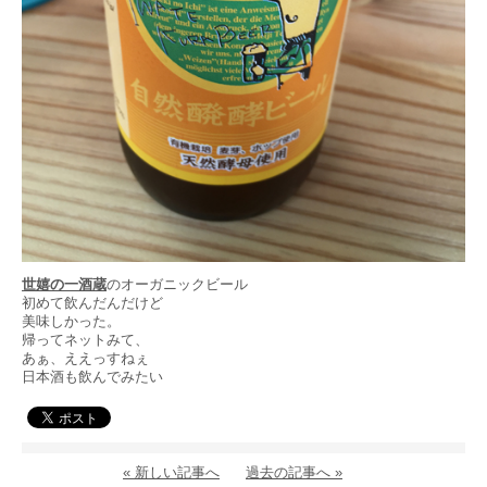
世嬉の一酒蔵
のオーガニックビール
初めて飲んだんだけど
美味しかった。
帰ってネットみて、
あぁ、ええっすねぇ
日本酒も飲んでみたい
« 新しい記事へ
過去の記事へ »