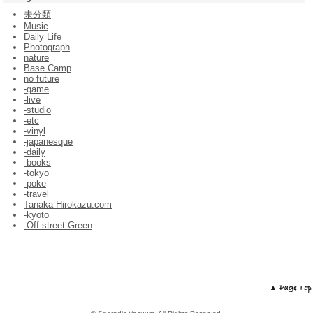
未分類
Music
Daily Life
Photograph
nature
Base Camp
no future
-game
-live
-studio
-etc
-vinyl
-japanesque
-daily
-books
-tokyo
-poke
-travel
Tanaka Hirokazu.com
-kyoto
-Off-street Green