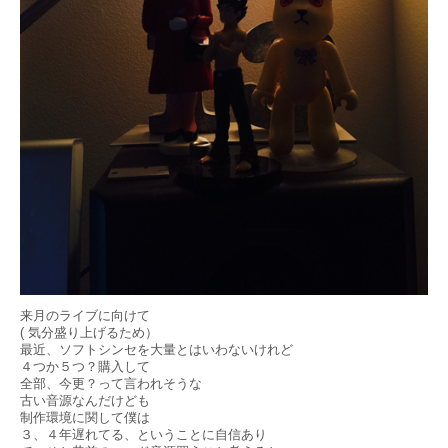
来月のライブに向けて
( 気分盛り上げるため）
最近、ソフトシンセを大量とはいわないけれど
４つか５つ？購入して
全部、今更？って言われそうな
古い音源なんだけども
制作環境に関して僕は
３、４年遅れてる、ということに自信あり