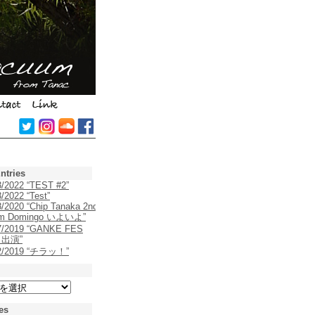
ntries
3/2022 “TEST #2”
/2022 “Test”
8/2020 “Chip Tanaka 2nd
um Domingo いよいよ”
7/2019 “GANKE FES
9 出演”
22/2019 “チラッ！”
es