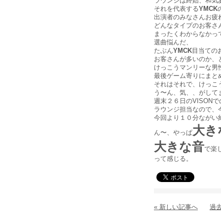
ラウンジは終始、和気
それを代表する
YMCK
出演者のみなさんお疲
どんなタイプのお客さ
まったくわからなかっ
選曲悩んだ、
たぶん
YMCK
目当ての
お客さんが多いのか、
けっこうマンリーな男
最後ゲーム寄りにまと
それはそれで、けっこ
う〜ん、気、、がして
週末２６日のVISON
ラウンジ担当なので、
今回より１０分ながい
大き
ん〜、やっぱ
大きな音
で楽
って感じる。
« 新しい記事へ
過去