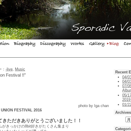
リー：
-live
,
Music
Recent E
n Festival !!”
04/0
04/03
07/0
Alb
05/1
201
01/
o by Iga chan
 UNION FESTIVAL 2016
Archives
。
てきただきありがとうございました！！
がきっかけの8bit好きがたくさん集まり
Categori