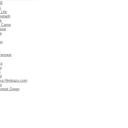
類
c
 Life
ograph
e
e Camp
ture
e
io
l
anesque
y
ks
o
e
el
ka Hirokazu.com
o
street Green