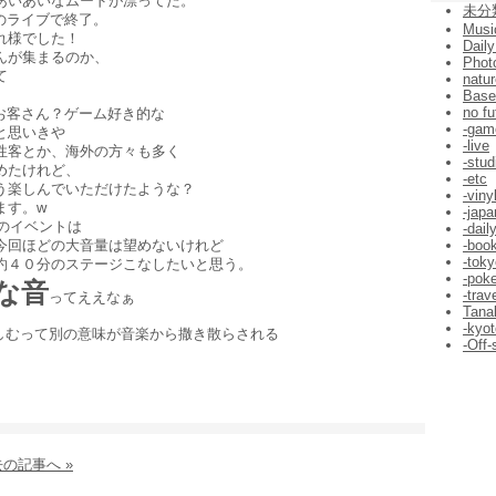
あいあいなムードが漂ってた。
未分
のライブで終了。
Musi
れ様でした！
Daily
んが集まるのか、
Phot
て
natur
Bas
no fu
お客さん？ゲーム好き的な
-gam
と思いきや
-live
性客とか、海外の方々も多く
-stud
めたけれど、
-etc
う楽しんでいただけたような？
-viny
ます。w
-jap
でのイベントは
-dail
今回ほどの大音量は望めないけれど
-boo
-toky
約４０分のステージこなしたいと思う。
-pok
な音
-trav
ってええなぁ
Tana
-kyot
しむって別の意味が音楽から撒き散らされる
-Off-
の記事へ »