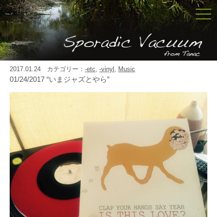
togg
navi
2017.01.24 カテゴリー：
-etc
,
-vinyl
,
Music
01/24/2017 “いまジャズとやら”