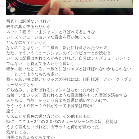
写真とは関係ないけれど
去年の真ん中あたりから
ネット？巷で「いまジャズ」と呼ばれてるような
ジャズ？フュージョン？な音楽を買い漁ってる
どんなのか？というと
なんのことはない、ここ最近、新たに録音されたジャズ
ただ、そういうミュージシャンのインタビューとか読むと
ジャズに影響はされてるかもだけれど、自分はジャズミュージシャン
ではない、と答えてる人たちも多いし
確かに聴いたところ、一般的にはジャズとは呼ばれないかもしれない
、、というようなものも多い。
我々が若い頃に聴いたジャズの時代には、HIP HOP とか クラブミ
ュージックとか
打ち込み、、と呼ばれるジャンルはなかったわけで
当然「いまジャズ」言われるような音楽性をもった音楽を演奏する
人たちは、当然、そういう音楽を普通に聴いてたわけで、
そういう１０代〜２０代がやってる音楽は確かに
違う、、
リズムとか音色の選び方とか、その他モロモロ
特に、ここ１−２年の２０代のミュージシャンの出音、姿勢は
うまく言えないけれど、ガラッ！と何かが変わった
気がしてる。
何事にも言えるかもですが