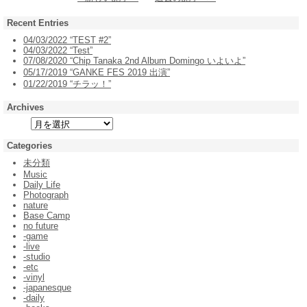
Recent Entries
04/03/2022 “TEST #2”
04/03/2022 “Test”
07/08/2020 “Chip Tanaka 2nd Album Domingo いよいよ”
05/17/2019 “GANKE FES 2019 出演”
01/22/2019 “チラッ！”
Archives
Categories
未分類
Music
Daily Life
Photograph
nature
Base Camp
no future
-game
-live
-studio
-etc
-vinyl
-japanesque
-daily