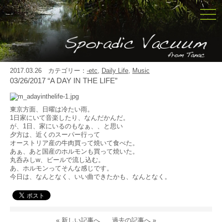
togg
navi
2017.03.26 カテゴリー：
-etc
,
Daily Life
,
Music
03/26/2017 “A DAY IN THE LIFE”
東京方面、日曜は冷たい雨。
1日家にいて音楽したり、なんだかんだ。
が、1日、家にいるのもなぁ、、と思い
夕方は、近くのスーパー行って
オーストリア産の牛肉買って焼いて食べた。
あぁ、あと国産のホルモンも買って焼いた。
丸呑みしw、ビールで流し込む。
あ、ホルモンってそんな感じです。
今日は、なんとなく、いい曲できたかも、なんとなく。
« 新しい記事へ
過去の記事へ »