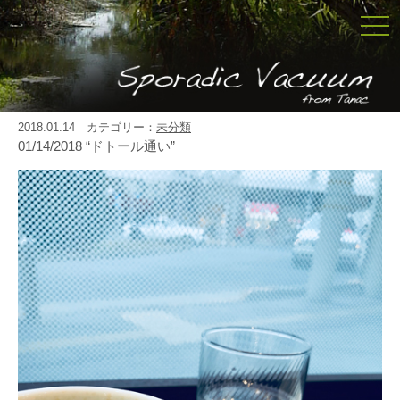
togg
navi
2018.01.14 カテゴリー：
未分類
01/14/2018 “ドトール通い”