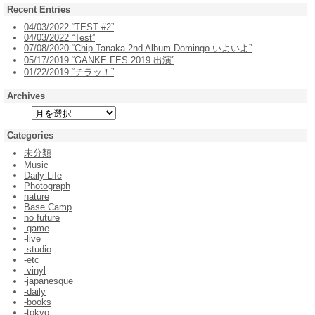
Recent Entries
04/03/2022 “TEST #2”
04/03/2022 “Test”
07/08/2020 “Chip Tanaka 2nd Album Domingo いよいよ”
05/17/2019 “GANKE FES 2019 出演”
01/22/2019 “チラッ！”
Archives
Categories
未分類
Music
Daily Life
Photograph
nature
Base Camp
no future
-game
-live
-studio
-etc
-vinyl
-japanesque
-daily
-books
-tokyo