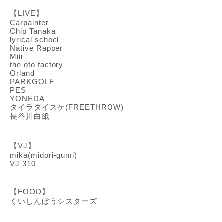
【LIVE】
Carpainter
Chip Tanaka
lyrical school
Native Rapper
Miii
the oto factory
Orland
PARKGOLF
PES
YONEDA
タイラダイスケ(FREETHROW)
長谷川白紙
【VJ】
mika(midori-gumi)
VJ 310
【FOOD】
くいしんぼうシスターズ