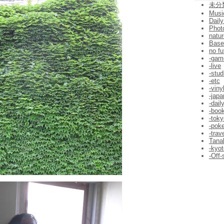
未分
Musi
Daily
Phot
natur
Bas
no fu
-gam
-live
-stud
-etc
-viny
-jap
-dail
-boo
-toky
-pok
-trav
Tana
-kyot
-Off-