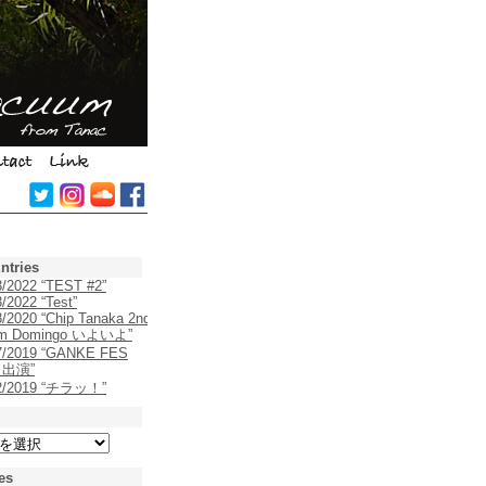
ntries
3/2022 “TEST #2”
/2022 “Test”
8/2020 “Chip Tanaka 2nd
um Domingo いよいよ”
7/2019 “GANKE FES
9 出演”
22/2019 “チラッ！”
es