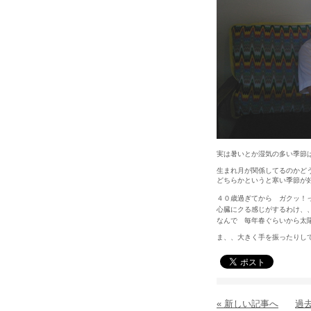
実は暑いとか湿気の多い季節
生まれ月が関係してるのかど
どちらかというと寒い季節が
４０歳過ぎてから ガクッ！
心臓にクる感じがするわけ、
なんで 毎年春ぐらいから太
ま、、大きく手を振ったりし
« 新しい記事へ
過去