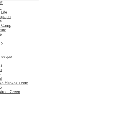
類
c
 Life
ograph
e
e Camp
ture
e
io
l
anesque
y
ks
o
e
el
ka Hirokazu.com
o
street Green