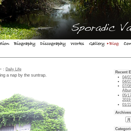
リー：
Daily Life
Recent E
ing a nap by the suntrap.
04/0
04/03
07/0
Alb
05/1
201
01/
Archives
Categori