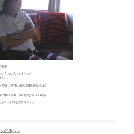
は苦手
うか？わかんないけれど、、
好き、、
って感じで特に夏の直射日光が駄目
、、
陽に慣れる為 休日はなるべく散歩
て歩くわけではないけれど、、、、
の記事へ »