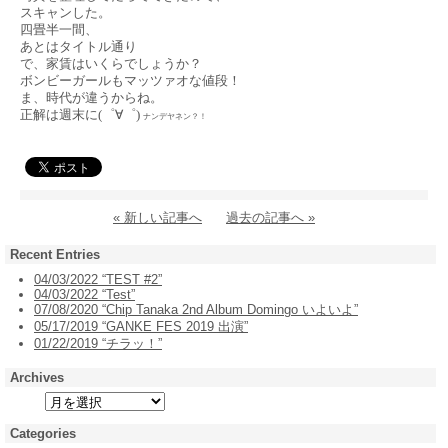
スキャンした。
四畳半一間、
あとはタイトル通り
で、家賃はいくらでしょうか？
ボンビーガールもマッツァオな値段！
ま、時代が違うからね。
正解は週末に
(
゜∀゜
)
ナンデヤネン？！
« 新しい記事へ
過去の記事へ »
Recent Entries
04/03/2022 “TEST #2”
04/03/2022 “Test”
07/08/2020 “Chip Tanaka 2nd Album Domingo いよいよ”
05/17/2019 “GANKE FES 2019 出演”
01/22/2019 “チラッ！”
Archives
Categories