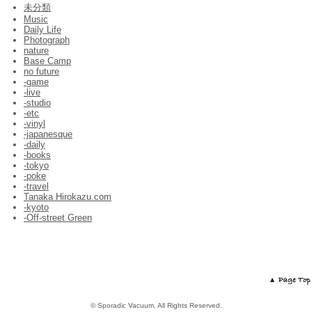
未分類
Music
Daily Life
Photograph
nature
Base Camp
no future
-game
-live
-studio
-etc
-vinyl
-japanesque
-daily
-books
-tokyo
-poke
-travel
Tanaka Hirokazu.com
-kyoto
-Off-street Green
© Sporadic Vacuum, All Rights Reserved.