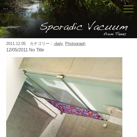
togg
navi
2011.12.05 カテゴリー：
-daily
,
Photograph
12/05/2011 No Title