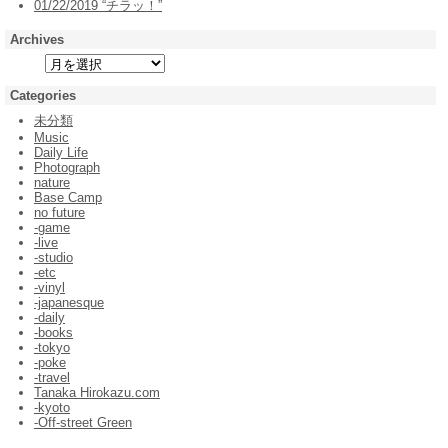
01/22/2019 “チラッ！”
Archives
Categories
未分類
Music
Daily Life
Photograph
nature
Base Camp
no future
-game
-live
-studio
-etc
-vinyl
-japanesque
-daily
-books
-tokyo
-poke
-travel
Tanaka Hirokazu.com
-kyoto
-Off-street Green