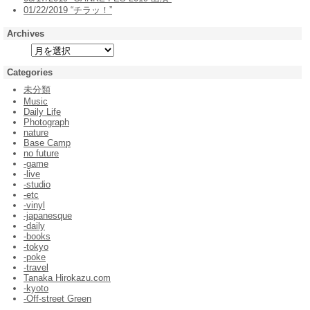
01/22/2019 “チラッ！”
Archives
Categories
未分類
Music
Daily Life
Photograph
nature
Base Camp
no future
-game
-live
-studio
-etc
-vinyl
-japanesque
-daily
-books
-tokyo
-poke
-travel
Tanaka Hirokazu.com
-kyoto
-Off-street Green