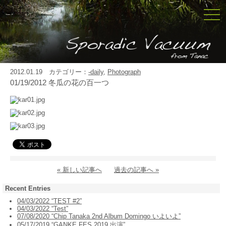
togg
navi
2012.01.19 カテゴリー：
-daily
,
Photograph
01/19/2012 冬瓜の花の百一つ
« 新しい記事へ
過去の記事へ »
Recent Entries
04/03/2022 “TEST #2”
04/03/2022 “Test”
07/08/2020 “Chip Tanaka 2nd Album Domingo いよいよ”
05/17/2019 “GANKE FES 2019 出演”