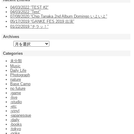
04/03/2022 “TEST #2”
04/03/2022 “Test”
07/08/2020 “Chip Tanaka 2nd Album Domingo いよいよ”
05/17/2019 “GANKE FES 2019 出演”
01/22/2019 “チラッ！”
Archives
Categories
未分類
Music
Daily Life
Photograph
nature
Base Camp
no future
-game
-live
-studio
-etc
-vinyl
-japanesque
-daily
-books
-tokyo
-poke