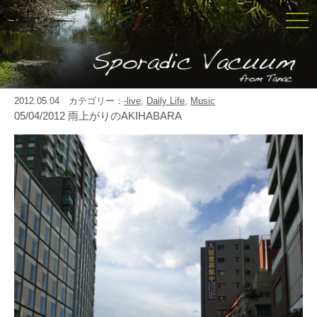
togg
navi
2012.05.04 カテゴリー：
-live
,
Daily Life
,
Music
05/04/2012 雨上がりのAKIHABARA