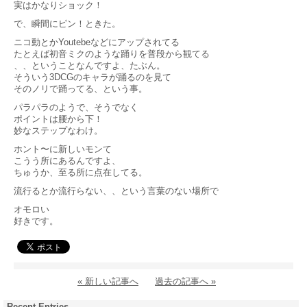
実はかなりショック！
で、瞬間にピン！ときた。
ニコ動とかYoutebeなどにアップされてる
たとえば初音ミクのような踊りを普段から観てる
、、ということなんですよ、たぶん。
そういう3DCGのキャラが踊るのを見て
そのノリで踊ってる、という事。
パラパラのようで、そうでなく
ポイントは腰から下！
妙なステップなわけ。
ホント〜に新しいモンて
こうう所にあるんですよ、
ちゅうか、至る所に点在してる。
流行るとか流行らない、、という言葉のない場所で
オモロい
好きです。
« 新しい記事へ
過去の記事へ »
Recent Entries