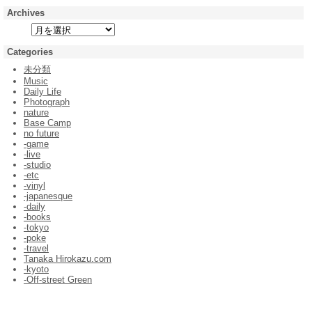
Archives
Categories
未分類
Music
Daily Life
Photograph
nature
Base Camp
no future
-game
-live
-studio
-etc
-vinyl
-japanesque
-daily
-books
-tokyo
-poke
-travel
Tanaka Hirokazu.com
-kyoto
-Off-street Green