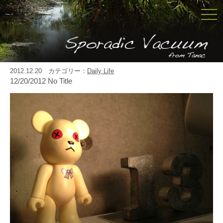
togg
navi
2012.12.20 カテゴリー：
Daily Life
12/20/2012 No Title