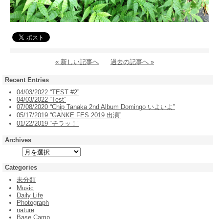
« 新しい記事へ
過去の記事へ »
Recent Entries
04/03/2022 “TEST #2”
04/03/2022 “Test”
07/08/2020 “Chip Tanaka 2nd Album Domingo いよいよ”
05/17/2019 “GANKE FES 2019 出演”
01/22/2019 “チラッ！”
Archives
Categories
未分類
Music
Daily Life
Photograph
nature
Base Camp