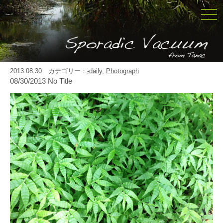
togg
navi
2013.08.30 カテゴリー：
-daily
,
Photograph
08/30/2013 No Title