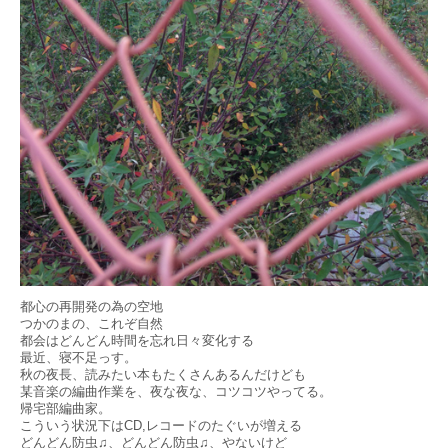
都心の再開発の為の空地
つかのまの、これぞ自然
都会はどんどん時間を忘れ日々変化する
最近、寝不足っす。
秋の夜長、読みたい本もたくさんあるんだけども
某音楽の編曲作業を、夜な夜な、コツコツやってる。
帰宅部編曲家。
こういう状況下はCD,レコードのたぐいが増える
どんどん防虫♫、どんどん防虫♫、やないけど