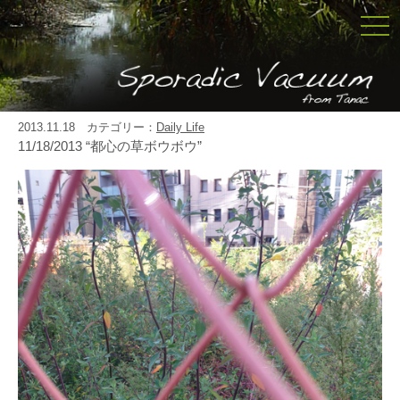
togg
navi
2013.11.18 カテゴリー：
Daily Life
11/18/2013 “都心の草ボウボウ”