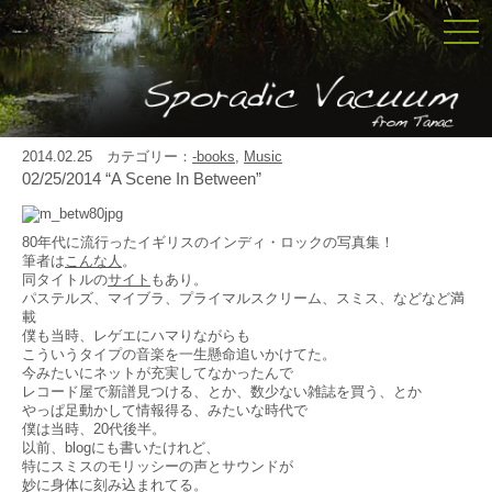
togg
navi
2014.02.25 カテゴリー：
-books
,
Music
02/25/2014 “A Scene In Between”
80年代に流行ったイギリスのインディ・ロックの写真集！
筆者は
こんな人
。
同タイトルの
サイト
もあり。
パステルズ、マイブラ、プライマルスクリーム、スミス、などなど満
載
僕も当時、レゲエにハマりながらも
こういうタイプの音楽を一生懸命追いかけてた。
今みたいにネットが充実してなかったんで
レコード屋で新譜見つける、とか、数少ない雑誌を買う、とか
やっぱ足動かして情報得る、みたいな時代で
僕は当時、20代後半。
以前、blogにも書いたけれど、
特にスミスのモリッシーの声とサウンドが
妙に身体に刻み込まれてる。