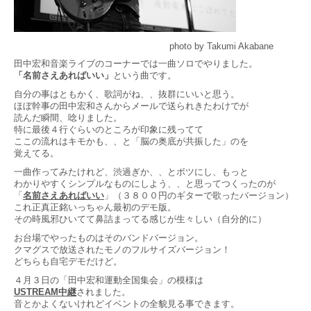
photo by Takumi Akabane
田中宏和音楽ライブのコーナーでは一曲ソロでやりました。
「名前さえあればいい」
という曲です。
自分の事はともかく、歌詞がね、、抜群にいいと思う。
ほぼ幹事の田中宏和さんからメールで送られきたわけでが
読んだ瞬間、唸りました。
特に最後４行ぐらいのところが印象に残ってて
ここの流れはキモかも、、と「脳の奥底が共振した」のを
覚えてる。
一曲作ってみたけれど、渋過ぎか、、とボツにし、もっと
わかりやすくシンプルなものにしよう、、と思ってつくったのが
「
名前さえあればいい
」（３８００円のギターで歌ったバージョン）
これ正真正銘いっちゃん最初のデモ版。
その時風邪ひいてて鼻詰まってる感じが生々しい（自分的に）
お台場でやったものはそのバンドバージョン。
クマグスで放送されたモノのフルサイズバージョン！
どちらも自宅デモだけど。
４月３日の「田中宏和運動全国集会」の模様は
USTREAM中継
されました。
音とかよくないけれどイベントの全貌見る事できます。