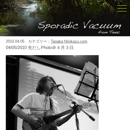
togg
navi
2010.04.05 カテゴリー：
Tanaka Hirokazu.com
04/05/2010 先だしPhoto＠４月３日