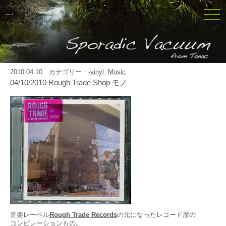
togg
navi
2010.04.10 カテゴリー：
-vinyl
,
Music
04/10/2010 Rough Trade Shop モノ
音楽レーベル
Rough Trade Records
の元になったレコード屋の
コンピレーションもの。