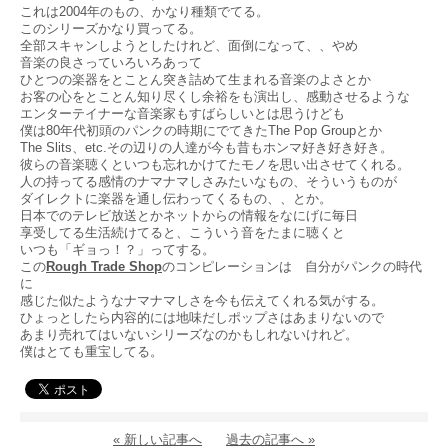
これは2004年のもの、かなり種類でてる。
このシリーズかなり買ってる。
全部スキャンしようとしたけれど、面倒になって、、やめ
音楽の良さっていろいろあって
ひとつの楽器をとことん突き詰めて生まれる音楽のよさとか
お客の心をとことん知り尽くし余裕をも演出し、感動させるような
エンターテイナーな音楽家もすばらしいとは思うけども
僕は80年代初頭のパンクの時期にでてきたThe Pop Groupとか
The Slits、etc.その辺りの人達が今も昔もホンマ好き好き好き。
彼らの音楽聴くといつも忘れかけてたモノを思い出させてくれる。
人の持ってる感情のナマナマしさみたいなもの、そういうものが
ダイレクトに楽器を通し伝わってくるもの、、とか。
日本でのテレビ放送とかネットからの情報をなにげに毎日
享受してる生活続けてると、こういう音をたまに聴くと
いつも「ギョっ！？」ってする。
この
Rough Trade Shop
のコンピレーションは 自分がパンクの時代
に
感じた似たようなナマナマしさを今も伝えてくれる気がする。
ひょっとしたら内容的には地味だしポップさはあまりないので
あまり売れてはいないシリーズなのかもしれないけれど。
僕はとても重宝してる。
« 新しい記事へ
過去の記事へ »