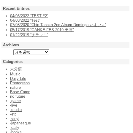
Recent Entries
04/03/2022 “TEST #2”
04/03/2022 “Test”
07/08/2020 “Chip Tanaka 2nd Album Domingo いよいよ”
05/17/2019 “GANKE FES 2019 出演”
01/22/2019 “チラッ！”
Archives
Categories
未分類
Music
Daily Life
Photograph
nature
Base Camp
no future
-game
-live
-studio
-etc
-vinyl
-japanesque
-daily
-books