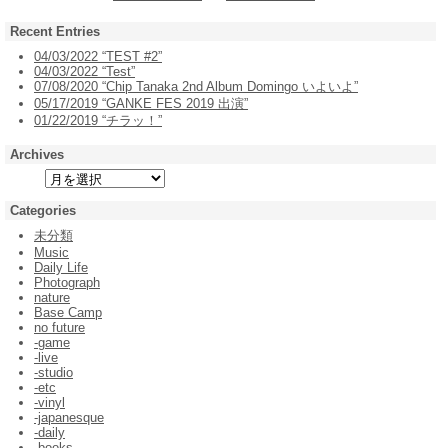
Recent Entries
04/03/2022 “TEST #2”
04/03/2022 “Test”
07/08/2020 “Chip Tanaka 2nd Album Domingo いよいよ”
05/17/2019 “GANKE FES 2019 出演”
01/22/2019 “チラッ！”
Archives
Categories
未分類
Music
Daily Life
Photograph
nature
Base Camp
no future
-game
-live
-studio
-etc
-vinyl
-japanesque
-daily
-books