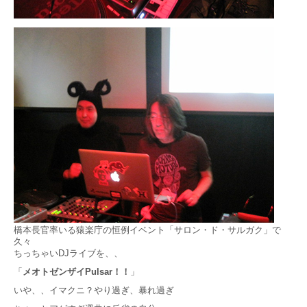
橋本長官率いる猿楽庁の恒例イベント「サロン・ド・サルガク」で
久々
ちっちゃいDJライブを、、
「
メオトゼンザイPulsar！！
」
いや、、イマクニ？やり過ぎ、暴れ過ぎ