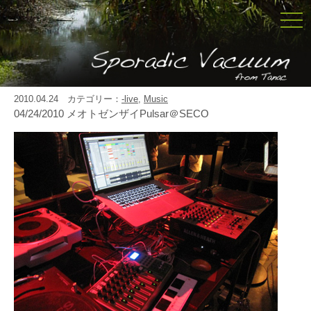
togg
navi
2010.04.24 カテゴリー：
-live
,
Music
04/24/2010 メオトゼンザイPulsar＠SECO