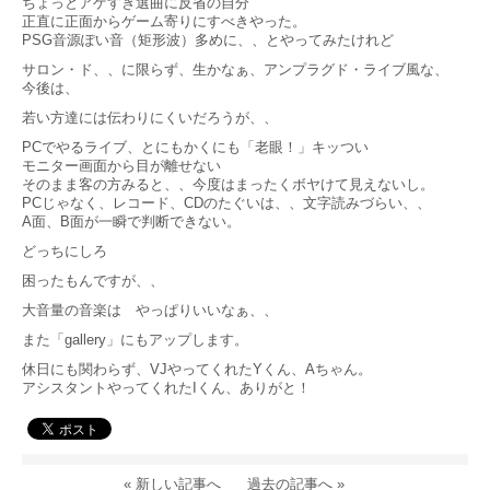
ちょっとアゲすぎ選曲に反省の自分
正直に正面からゲーム寄りにすべきやった。
PSG音源ぽい音（矩形波）多めに、、とやってみたけれど
サロン・ド、、に限らず、生かなぁ、アンプラグド・ライブ風な、
今後は、
若い方達には伝わりにくいだろうが、、
PCでやるライブ、とにもかくにも「老眼！」キッつい
モニター画面から目が離せない
そのまま客の方みると、、今度はまったくボヤけて見えないし。
PCじゃなく、レコード、CDのたぐいは、、文字読みづらい、、
A面、B面が一瞬で判断できない。
どっちにしろ
困ったもんですが、、
大音量の音楽は やっぱりいいなぁ、、
また「gallery」にもアップします。
休日にも関わらず、VJやってくれたYくん、Aちゃん。
アシスタントやってくれたIくん、ありがと！
« 新しい記事へ
過去の記事へ »