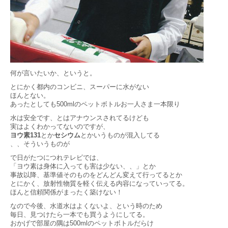
何が言いたいか、というと。
とにかく都内のコンビニ、スーパーに水がない
ほんとない。
あったとしても500mlのペットボトルお一人さま一本限り
水は安全です、とはアナウンスされてるけども
実はよくわかってないのですが、
ヨウ素131
とか
セシウム
とかいうものが混入してる
、、そういうものが
で日がたつにつれテレビでは、
「ヨウ素は身体に入っても害は少ない、、」とか
事故以降、基準値そのものをどんどん変えて行ってるとか
とにかく、放射性物質を軽く伝える内容になっていってる。
ほんと信頼関係がまったく築けない！
なので今後、水道水はよくないよ、という時のため
毎日、見つけたら一本でも買うようにしてる。
おかげで部屋の隅は500mlのペットボトルだらけ