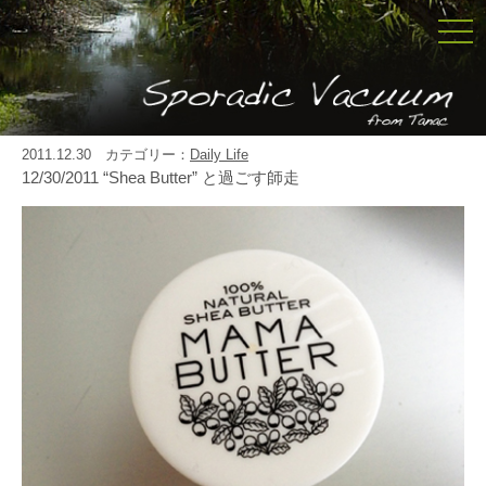
togg
navi
2011.12.30 カテゴリー：
Daily Life
12/30/2011 “Shea Butter” と過ごす師走