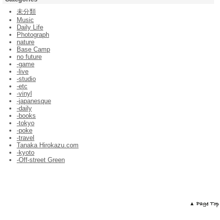
未分類
Music
Daily Life
Photograph
nature
Base Camp
no future
-game
-live
-studio
-etc
-vinyl
-japanesque
-daily
-books
-tokyo
-poke
-travel
Tanaka Hirokazu.com
-kyoto
-Off-street Green