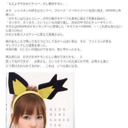
「もえよギザみみピチュー」少し解説すると、、
まず ショコタンの好きなカンフー、ブルース・リーのイメージを頭に描き、2000年に作
曲した
「ポケモンはらはらリレー」の中の曲のモチーフを基本に据えて作曲を始めた。
「タッタラ、タッタラ」というシンセの繰り返し、自分の中でのピチューサウンド。
大サビは2004年ポケモンサンデーに登場した「キモリカーのBGM」＜＜これ誰も知らない
と思うけれど
のサビを歌うメロディーに変えて発展させた。
曲のあちこちで鳴ってるピコピコしてるゲームぽい音は モロ ファミコンの音を
サンプリングした波形を使った。
今回の曲 だいたいの流れができるの、割と早かったかも。
個人的には ひさびさポケモンらしい曲ができたかも、、と
思ってるのですが、、お客さん、というかファンの人達とか子供、お母さん達に
どう受け入れられてるのか、、これは いつも気になる。