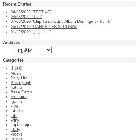
Recent Entries
04/03/2022 “TEST #2”
04/03/2022 “Test”
07/08/2020 “Chip Tanaka 2nd Album Domingo いよいよ”
05/17/2019 “GANKE FES 2019 出演”
01/22/2019 “チラッ！”
Archives
Categories
未分類
Music
Daily Life
Photograph
nature
Base Camp
no future
-game
-live
-studio
-etc
-vinyl
-japanesque
-daily
-books
-tokyo