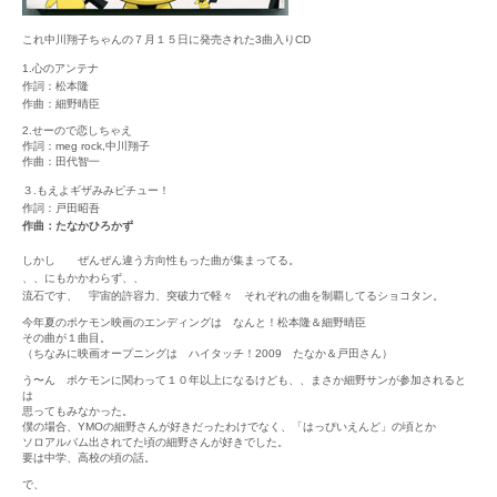
これ中川翔子ちゃんの７月１５日に発売された3曲入りCD
1.心のアンテナ
作詞：松本隆
作曲：細野晴臣
2.せーので恋しちゃえ
作詞：meg rock,中川翔子
作曲：田代智一
３.もえよギザみみピチュー！
作詞：戸田昭吾
作曲：たなかひろかず
しかし ぜんぜん違う方向性もった曲が集まってる。
、、にもかかわらず、、
流石です、 宇宙的許容力、突破力で軽々 それぞれの曲を制覇してるショコタン。
今年夏のポケモン映画のエンディングは なんと！松本隆＆細野晴臣
その曲が１曲目。
（ちなみに映画オープニングは ハイタッチ！2009 たなか＆戸田さん）
う〜ん ポケモンに関わって１０年以上になるけども、、まさか細野サンが参加されると
は
思ってもみなかった。
僕の場合、YMOの細野さんが好きだったわけでなく、「はっぴいえんど」の頃とか
ソロアルバム出されてた頃の細野さんが好きでした。
要は中学、高校の頃の話。
で、