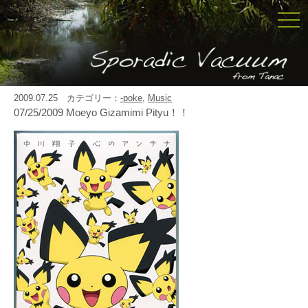
togg
navi
2009.07.25 カテゴリー：
-poke
,
Music
07/25/2009 Moeyo Gizamimi Pityu！！