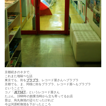
京都続きのネタで、
これまた地味〜な話
東京でも、街を
ブラブラ
、レコード屋さんへブラブラ
京都でも、ま、同様に街をブラブラ、レコード屋へもブラブラ
ということで、
コノ「
JETSET
」というレコード屋さん
たぶん、1998年の創業当時から立ち寄ってるお店
昔は、烏丸御池の辺りだったけれど
今は河原町御池を下がったところ