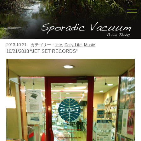
togg
navi
2013.10.21 カテゴリー：
-etc
,
Daily Life
,
Music
10/21/2013 “JET SET RECORDS”