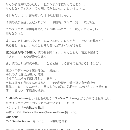
なんか疲れ気味だったり、、心がシオシオになってるとき、、
なんとなくフォスターでも聞いてみよかな、、というような。
今日みたいに、、落ち着いた休日の土曜日とか、、
子供の頃から親しんだメロディー、草競馬、スワニー河、、などなど
このフォスターの曲を集めたCD 2005年のグラミー賞とってるらしい
知らなかった。
ま、エレクトロだハウスだ、ミニマルだ、、ロックだ、、といった視点から
眺めると、まぁ、、なんとも落ち着いたアルバムだけれど
彼の生きた時代を想い
、彼の曲を聞くと、、なんともね、言葉を超えて
「あぁ、、」と心が静かに騒ぐ、、
ま、彼の生きた時代を想い、、などと軽々しく言うのも気が引けるけども、、
彼のメロディーから伝わる強い「郷愁」、
子供の頃に感じた想い、感覚、、
４０年以上経って感じる想い、感覚、、
それは違って当然なんだけれど、、その地続きで遥か遠い自分自身を
想像しても、、なんだろ、、同じような感覚、気持ちがよみがえり、交差する
儚く、優しい、不思議な感覚。
J
udith Edelmant
という女性の歌う
「No One To Love」
がこの中ではお気に入り
彼女はブラーグラスのシンガーみたいです、、たぶん。
あとカントリーの
David Ball
が歌う、
Old Folks at Home (Swanee River)
もいい
し
Ollabelle
の
「Gentle Annie」
もいい
し、、
全部好きやね。