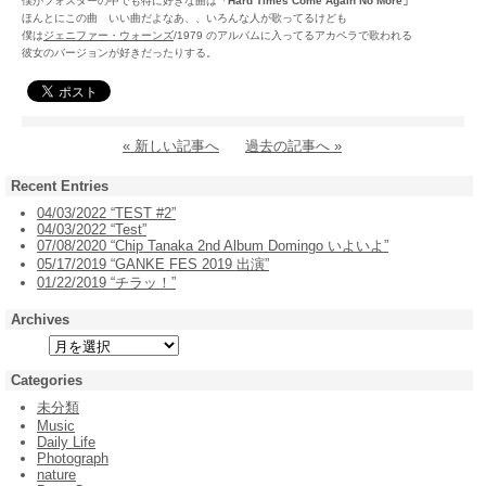
僕がフォスターの中でも特に好きな曲は
「Hard Times Come Again No More」
ほんとにこの曲 いい曲だよなあ、、いろんな人が歌ってるけども
僕は
ジェニファー・ウォーンズ
/1979 のアルバムに入ってるアカペラで歌われる
彼女のバージョンが好きだったりする。
« 新しい記事へ
過去の記事へ »
Recent Entries
04/03/2022 “TEST #2”
04/03/2022 “Test”
07/08/2020 “Chip Tanaka 2nd Album Domingo いよいよ”
05/17/2019 “GANKE FES 2019 出演”
01/22/2019 “チラッ！”
Archives
Categories
未分類
Music
Daily Life
Photograph
nature