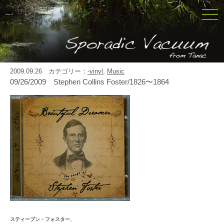
togg
navi
2009.09.26 カテゴリー：
-vinyl
,
Music
09/26/2009 Stephen Collins Foster/1826〜1864
スティーブン・フォスター
。