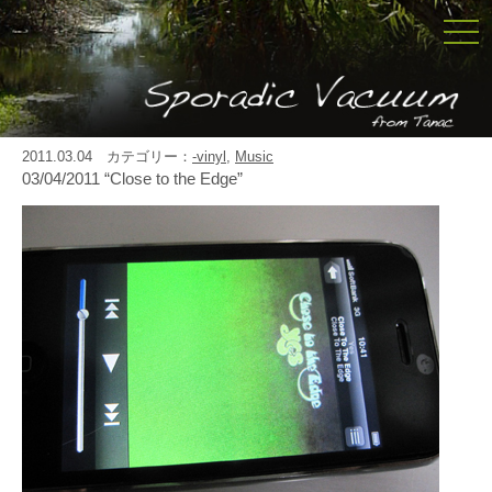
togg
navi
2011.03.04 カテゴリー：
-vinyl
,
Music
03/04/2011 “Close to the Edge”