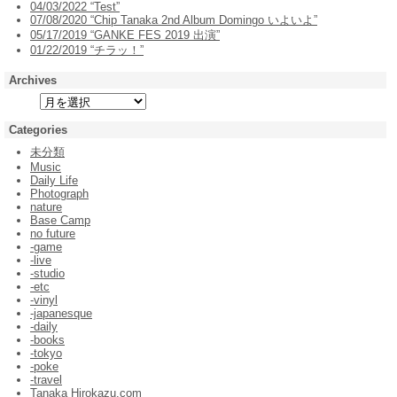
04/03/2022 “Test”
07/08/2020 “Chip Tanaka 2nd Album Domingo いよいよ”
05/17/2019 “GANKE FES 2019 出演”
01/22/2019 “チラッ！”
Archives
Categories
未分類
Music
Daily Life
Photograph
nature
Base Camp
no future
-game
-live
-studio
-etc
-vinyl
-japanesque
-daily
-books
-tokyo
-poke
-travel
Tanaka Hirokazu.com