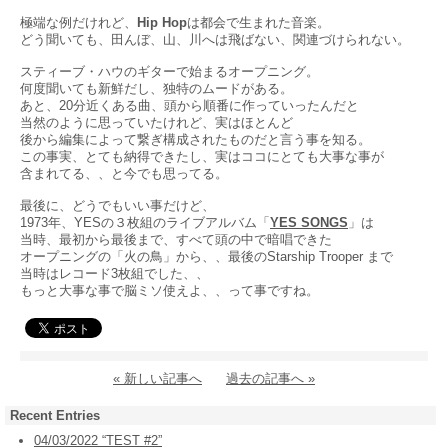
極端な例だけれど、
Hip Hop
は都会で生まれた
音楽。
どう聞いても、田んぼ、山、川へは飛ばない、関連づけられない。
スティーブ・ハウのギターで始まるオープニング。
何度聞いても新鮮だし、独特のムードがある。
あと、20分近くある曲、頭から順番に作っていったんだと
当然のように思っていたけれど、実はほとんど
後から編集によって繋ぎ構成されたものだと言う事を知る。
この事実、とても納得できたし、実はココにとても大事な事が
含まれてる、、と今でも思ってる。
最後に、どうでもいい事だけど、
1973年、YESの３枚組のライブアルバム「
YES SONGS
」は
当時、最初から最後まで、すべて頭の中で暗唱できた
オープニングの「火の鳥」から、、最後の
Starship Trooper まで
当時はレコード3枚組でした、、
もっと大事な事で脳ミソ使えよ、、って事ですね。
« 新しい記事へ
過去の記事へ »
Recent Entries
04/03/2022 “TEST #2”