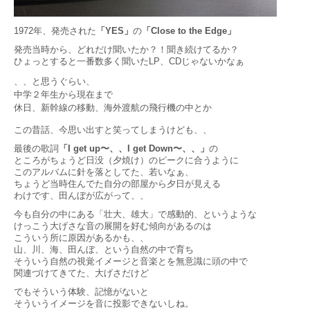
1972年、発売された
「YES」
の
「Close to the Edge」
発売当時から、どれだけ聞いたか？！聞き続けてるか？
ひょっとすると一番数多く聞いたLP、CDじゃないかなぁ
、、と思うぐらい、
中学２年生から現在まで
休日
、新幹線の移動、海外渡航の飛行機の中とか
この昔話、今思い出すと笑ってしまうけども、、
最後の歌詞
「I get up〜、、I get Down〜、、」
の
ところがちょうど日没（夕焼け）のピークに合うように
このアルバムに針を落としてた、若いなぁ、
ちょうど当時住んでた自分の部屋から夕日が見える
わけです、田んぼが広がって、、
今も自分の中にある「壮大、雄大」で感動的、というような
けっこう大げさな音の展開を好む傾向があるのは
こういう所に原因があるかも、、
山、川、海、田んぼ、という自然の中で育ち
そういう自然の視覚イメージと音楽とを無意識に頭の中で
関連づけてきてた、大げさだけど
でもそういう体験、記憶がないと
そういうイメージを音に投影できないしね。