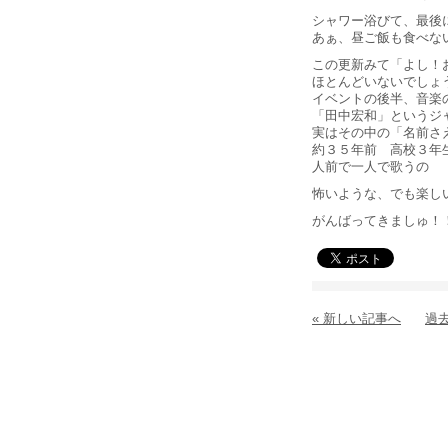
シャワー浴びて、最後
あぁ、昼ご飯も食べな
この更新みて「よし！
ほとんどいないでしょ
イベントの後半、音楽
「田中宏和」というジ
実はその中の「名前さ
約３５年前 高校３年
人前で一人で歌うの
怖いような、でも楽し
がんばってきましゅ！
« 新しい記事へ
過去