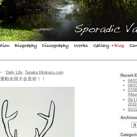
リー：
Daily Life
,
Tanaka Hirokazu.com
Recent E
田中宏和運動全国大会直前！！
04/0
04/03
07/0
Alb
05/1
201
01/
Archives
Categori