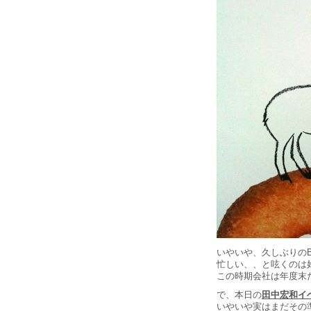
いやいや、久しぶりのB
忙しい、、と呟くのは
この時期会社は年度末
で、本日の
田中宏和イ
いやいや実はまだその