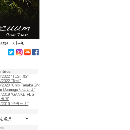
ntries
3/2022 “TEST #2”
/2022 “Test”
8/2020 “Chip Tanaka 2nd
um Domingo いよいよ”
7/2019 “GANKE FES
9 出演”
22/2019 “チラッ！”
es