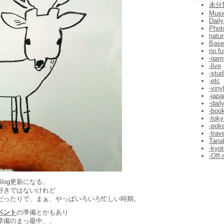
未分
Musi
Daily
Phot
natur
Bas
no fu
-gam
-live
-stud
-etc
-viny
-jap
-dail
-boo
-toky
-pok
-trav
Tana
-kyot
-Off-
log更新になる。
好きではないけれど
だったりで、まぁ、やっぱいろいろ忙しい時期。
ベント
の準備とかもあり
準備のまっ最中、、