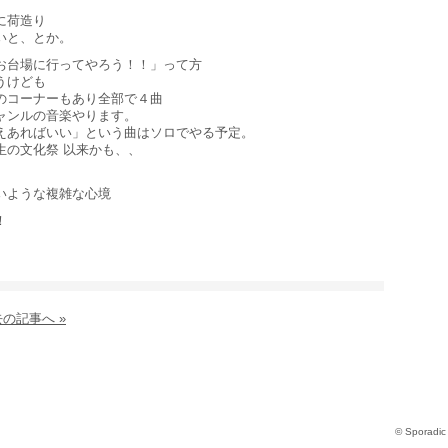
に荷造り
いと、とか。
お台場に行ってやろう！！」って方
うけども
のコーナーもあり全部で４曲
ャンルの音楽やります。
えあればいい」という曲はソロでやる予定。
生の文化祭 以来かも、、
いような複雑な心境
！
の記事へ »
© Sporadic