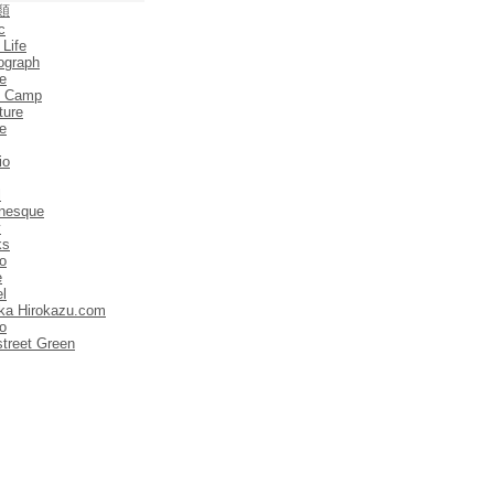
類
c
 Life
ograph
e
e Camp
ture
e
io
l
anesque
y
ks
o
e
el
ka Hirokazu.com
o
street Green