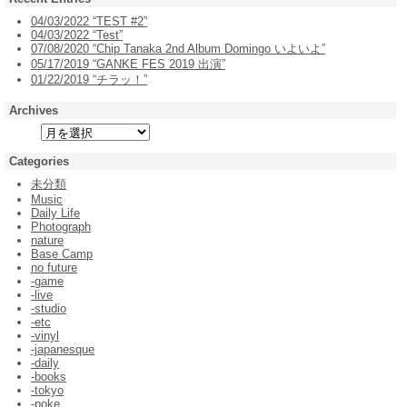
04/03/2022 “TEST #2”
04/03/2022 “Test”
07/08/2020 “Chip Tanaka 2nd Album Domingo いよいよ”
05/17/2019 “GANKE FES 2019 出演”
01/22/2019 “チラッ！”
Archives
Categories
未分類
Music
Daily Life
Photograph
nature
Base Camp
no future
-game
-live
-studio
-etc
-vinyl
-japanesque
-daily
-books
-tokyo
-poke