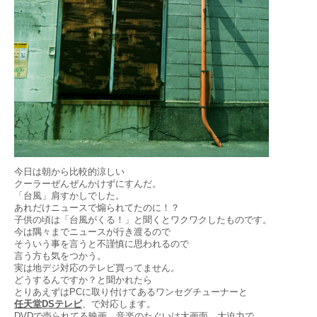
今日は朝から比較的涼しい
クーラーぜんぜんかけずにすんだ。
「台風」肩すかしでした。
あれだけニュースで煽られてたのに！？
子供の頃は「台風がくる！」と聞くとワクワクしたものです。
今は隅々までニュースが行き渡るので
そういう事を言うと不謹慎に思われるので
言う方も気をつかう。
実は地デジ対応のテレビ買ってません。
どうするんですか？と聞かれたら
とりあえずはPCに取り付けてあるワンセグチューナーと
任天堂DSテレビ
、で対応します。
DVDで売られてる映画、音楽のたぐいは大画面、大迫力で