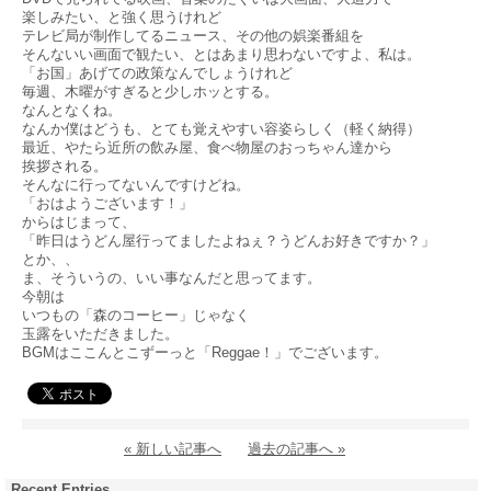
楽しみたい、と強く思うけれど
テレビ局が制作してるニュース、その他の娯楽番組を
そんないい画面で観たい、とはあまり思わないですよ、私は。
「お国」あげての政策なんでしょうけれど
毎週、木曜がすぎると少しホッとする。
なんとなくね。
なんか僕はどうも、とても覚えやすい容姿らしく（軽く納得）
最近、やたら近所の飲み屋、食べ物屋のおっちゃん達から
挨拶される。
そんなに行ってないんですけどね。
「おはようございます！」
からはじまって、
「昨日はうどん屋行ってましたよねぇ？うどんお好きですか？」
とか、、
ま、そういうの、いい事なんだと思ってます。
今朝は
いつもの「森のコーヒー」じゃなく
玉露をいただきました。
BGMはここんとこずーっと「Reggae！」でございます。
« 新しい記事へ
過去の記事へ »
Recent Entries